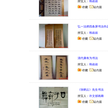
持宝人：
韩叔叔
弘一法师四条屏书法作
持宝人：
韩叔叔
清代康有为书法
持宝人：
韩叔叔
《张鹤云》先生书法
持宝人：
许文邠画廊