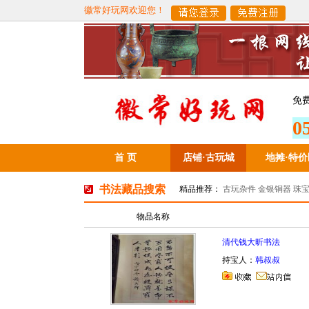
徽常好玩网欢迎您！
免
0
首 页
店铺·古玩城
地摊
·
特价
书法藏品搜索
精品推荐：
古玩杂件
金银铜器
珠
物品名称
清代钱大昕书法
持宝人：
韩叔叔