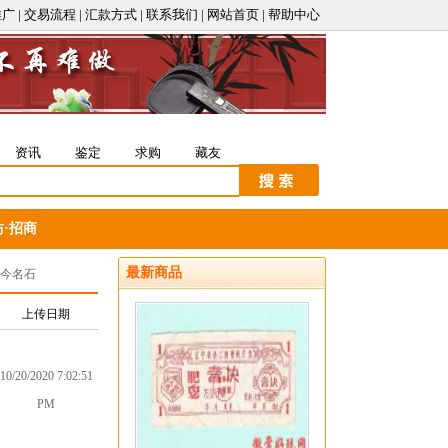
推广
|
交易流程
|
汇款方式
|
联系我们
|
网站首页
|
帮助中心
资讯
鉴定
求购
藏友
坊
·
招商
最新商品
今名石
上传日期
10/20/2020 7:02:51
PM