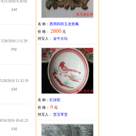
9/21/2018 9:26:01
AM
名 称：
西周和田玉龙形佩
2800
价 格：
元
持宝人：
金牛古玩
5/28/2018 2:11:29
PM
5/28/2018 11:32:19
AM
名 称：
红绿彩
0
价 格：
元
持宝人：
赏宝草堂
8/16/2016 10:41:23
AM