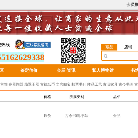
会员
费热线：
藏品
店铺
55162629338
区
鉴定估价
会展
·
资讯
私人博物馆
书
宝首饰
瓷器陶器
翡翠玉器
古钱纸币
文房四宝
邮票书刊
雕品工艺
古旧家具
古今书画
古
价格
所属类别
品相
议价
古今书画-书法
全品