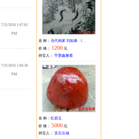
7/31/2016 1:07:01
PM
名 称：
当代画家 刘如春 《…
1200
价 格：
元
持宝人：
芊墨鑫雅斋
7/31/2016 1:06:36
PM
名 称：
红碧玉
5000
价 格：
元
持宝人：
灵石古城