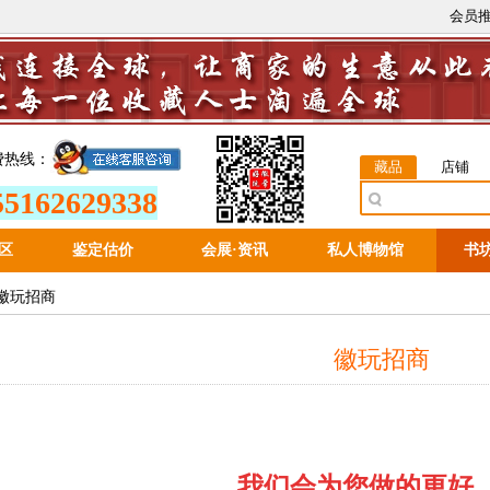
会员
费热线：
藏品
店铺
55162629338
区
鉴定估价
会展
·
资讯
私人博物馆
书
 徽玩招商
徽玩招商
我们会为您做的更好