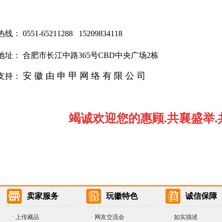
： 0551-65211288 15209834118
地址： 合肥市长江中路365号CBD中央广场2栋
安 徽
由 申 甲
网 络 有 限 公 司
支持：
竭诚欢迎您的惠顾.共襄盛举
卖家服务
玩徽特色
诚信保障
·
上传藏品
· 网友交流会
· 如实描述