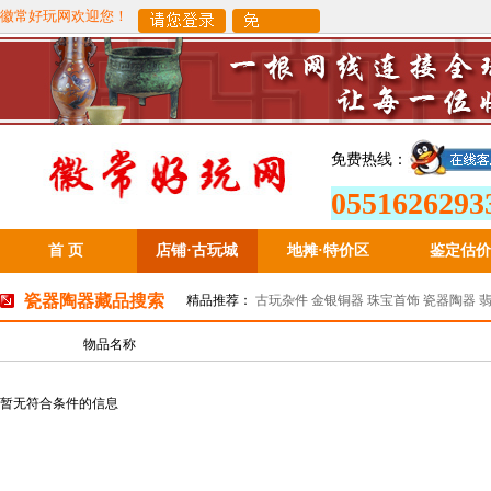
徽常好玩网欢迎您！
免费热线：
0551626293
首 页
店铺·古玩城
地摊
·
特价区
鉴定估价
瓷器陶器藏品搜索
精品推荐：
古玩杂件
金银铜器
珠宝首饰
瓷器陶器
物品名称
暂无符合条件的信息