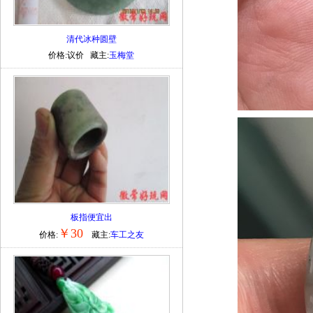
清代冰种圆壁
价格:议价 藏主:
玉梅堂
板指便宜出
￥30
价格:
藏主:
车工之友