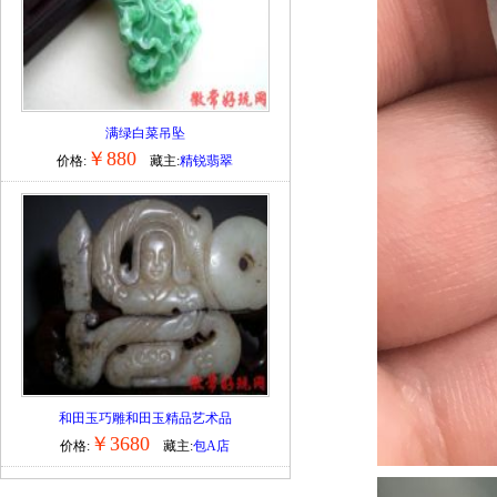
满绿白菜吊坠
￥880
价格:
藏主:
精锐翡翠
和田玉巧雕和田玉精品艺术品
￥3680
价格:
藏主:
包A店