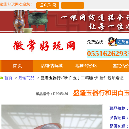
徽常好玩网欢迎您！
免费热线：
0551626293
首 页
店铺·古玩城
地摊
·
特价区
鉴定估价
首页
->
店铺商品
-> 盛隆玉器行和田白玉手工精雕 佛 挂件包邮送证
盛隆玉器行和田白玉
藏品编号：DP005436
藏品价格
发货运费
是否包退