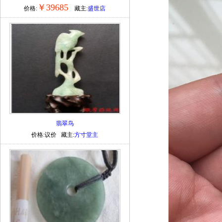
￥39685
价格:
藏主:
盛世店
翡翠鸟
价格:议价 藏主:
方寸堂主