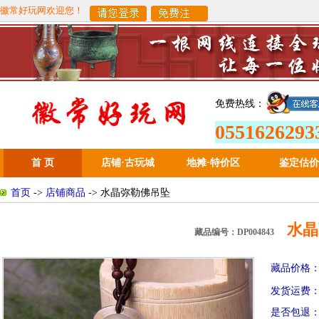
徽常好玩网欢迎您！
免费热线：
0551626293
首 页
店铺·古玩城
地摊
·
特价区
鉴定估价
首页
->
店铺商品
-> 水晶弥勒佛吊坠
水晶
藏品编号：DP004843
藏品价格
发货运费
是否包退