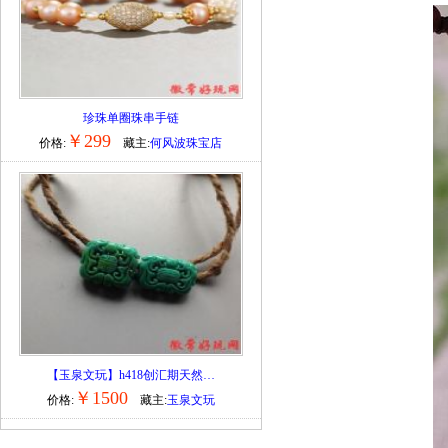
珍珠单圈珠串手链
￥299
价格:
藏主:
何风波珠宝店
【玉泉文玩】h418创汇期天然…
￥1500
价格:
藏主:
玉泉文玩