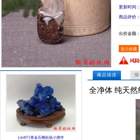
更新时间
商品评价
出价金额
藏品描述
报
全净体 纯天然
{sh497}青金石雕松鼠小摆件