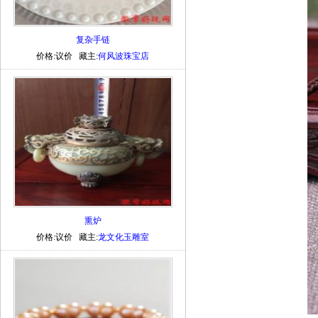
复杂手链
价格:议价 藏主:
何风波珠宝店
熏炉
价格:议价 藏主:
龙文化玉雕室