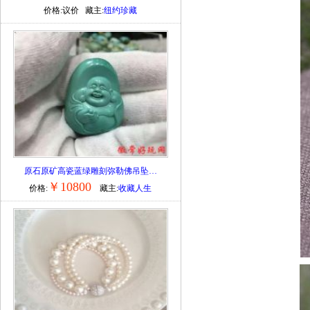
价格:议价 藏主:
纽约珍藏
原石原矿高瓷蓝绿雕刻弥勒佛吊坠…
￥10800
价格:
藏主:
收藏人生