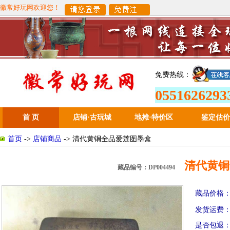
徽常好玩网欢迎您！
免费热线：
0551626293
首 页
店铺·古玩城
地摊
·
特价区
鉴定估价
首页
->
店铺商品
-> 清代黄铜全品爱莲图墨盒
清代黄铜
藏品编号：DP004494
藏品价格
发货运费
是否包退