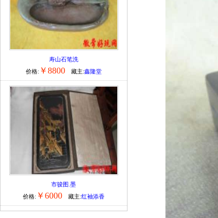
寿山石笔洗
￥8800
价格:
藏主:
鑫隆堂
市骏图.墨
￥6000
价格:
藏主:
红袖添香