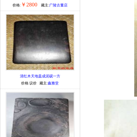
￥2800
价格:
藏主:
广陵古董店
清红木天地盖成泥砚一方
价格:议价 藏主:
鑫雅堂