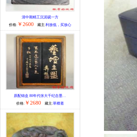
清中期精工沉泥砚一方
￥2600
价格:
藏主:
利放低，买放心
原配锦盒 80年代张大千纪念墨…
￥2680
价格:
藏主:
草檀斋