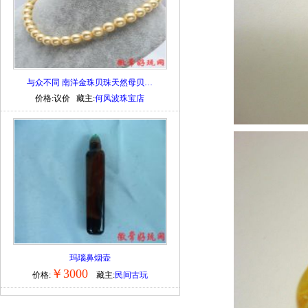
与众不同 南洋金珠贝珠天然母贝…
价格:议价 藏主:
何风波珠宝店
玛瑙鼻烟壶
￥3000
价格:
藏主:
民间古玩