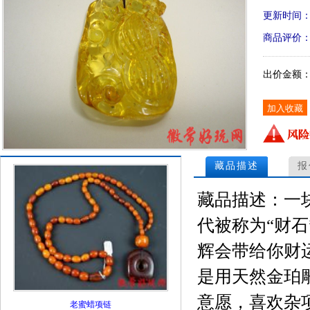
更新时间
商品评价
出价金额
藏品描述
报
藏品描述：一
代被称为“财
辉会带给你财
是用天然金珀
意愿，喜欢杂
老蜜蜡项链