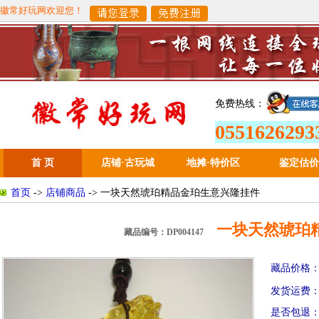
徽常好玩网欢迎您！
免费热线：
0551626293
首 页
店铺·古玩城
地摊
·
特价区
鉴定估价
首页
->
店铺商品
-> 一块天然琥珀精品金珀生意兴隆挂件
一块天然琥珀精
藏品编号：DP004147
藏品价格
发货运费
是否包退