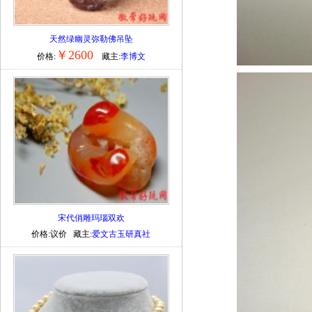
天然绿幽灵弥勒佛吊坠
￥2600
价格:
藏主:
李博文
宋代俏雕玛瑙双欢
价格:议价 藏主:
爱文古玉研真社