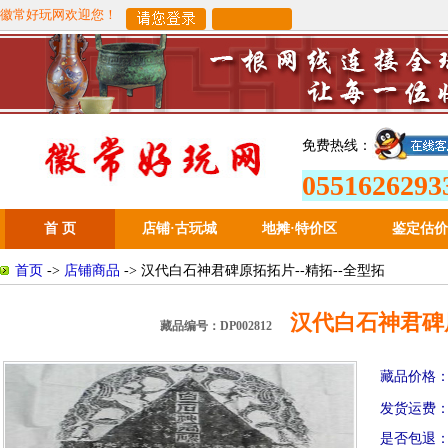
徽常好玩网欢迎您！
免费热线：
0551626293
首 页
店铺·古玩城
地摊
·
特价区
鉴定估价
首页
->
店铺商品
-> 汉代白石神君碑原拓拓片--精拓--全型拓
汉代白石神君碑原
藏品编号：DP002812
藏品价格
发货运费
是否包退