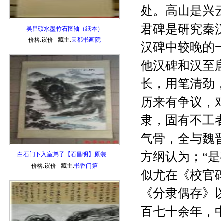
处。高山是兴
君碑是研究秦
吴昌硕水墨竹石图轴（纸本）
价格:议价 藏主:
天都书画院
汉碑中较晚的
他汉碑和汉至
长，用笔清劲
历来有争议，
隶，固有不工
气骨，全与魏
方纲认为；“
白石门下入室弟子【石昌明】原装…
价格:议价 藏主:
书香门第
似尤在《校官
《分隶偶存》以
百七十余年，