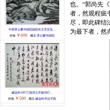
也。”郭尚先
者，然观程疵
尽，即此碑结
中国李公麟书画院副院长王芳定先…
为最下者，然亦
￥600
价格:
藏主:
李公麟书画院
臧远科1097三国演义开篇词行…
￥500
价格:
藏主:
臧远科书法字画