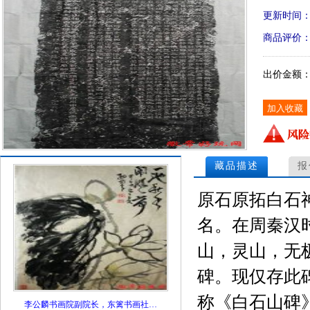
更新时间
商品评价
出价金额
藏品描述
报
原石原拓白石
名。在周秦汉
山，灵山，无
碑。现仅存此
称《白石山碑
李公麟书画院副院长，东篱书画社…