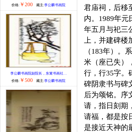
￥200
价格:
藏主:
李公麟书画院
君庙祠，后移
内。1989
年五月与祀三
上，并建碑楼
（183年）
米（座已失），
行，行35字
李公麟书画院副院长，东篱书画社…
￥500
价格:
藏主:
李公麟书画院
碑阴隶书与碑
后为颂铭。序
请，指日刻期
请福，都是按
是接近天神的