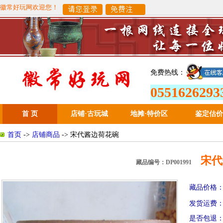
徽常好玩网欢迎您！
免费热线：
0551626293
首 页
店铺·古玩城
地摊
·
特价区
鉴定估价
首页
->
店铺商品
-> 宋代酱边荷花碗
宋代
藏品编号：DP001991
藏品价格
发货运费
是否包退