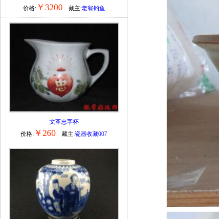
￥3200
价格:
藏主:
老翁钓鱼
文革忠字杯
￥260
价格:
藏主:
瓷器收藏007