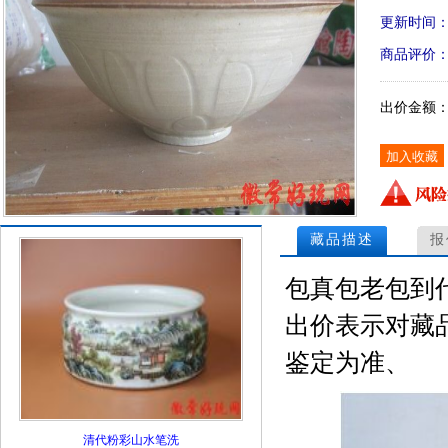
更新时间
商品评价
出价金额
藏品描述
报
包真包老包到
出价表示对藏
鉴定为准、
清代粉彩山水笔洗