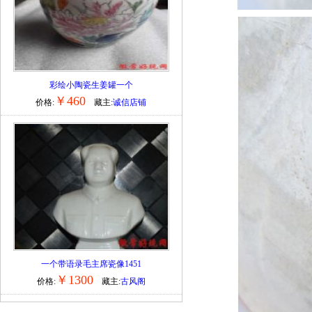
彩绘小陶瓷生姜罐一个
￥460
价格:
藏主:
诚信店铺
一个带语录毛主席瓷像1451
￥1300
价格:
藏主:
古风阁