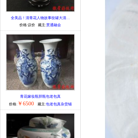
全美品！清青花人物故事纹罐大清…
价格:议价 藏主:
贯通融会
青花嫁妆瓶胆瓶包老包真
￥6500
价格:
藏主:
包老包真杂货铺