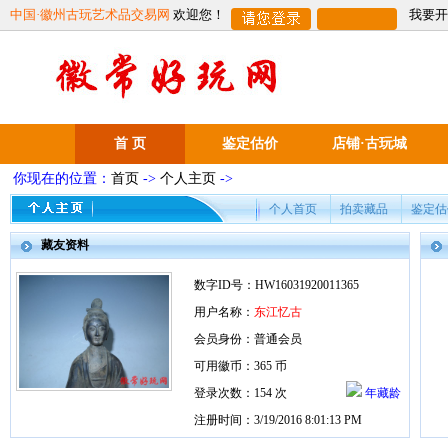
中国·徽州古玩艺术品交易网
欢迎您！
我要开
首 页
鉴定估价
店铺·古玩城
你现在的位置：
首页
->
个人主页
->
个人首页
拍卖藏品
鉴定估
藏友资料
数字ID号：HW16031920011365
用户名称：
东江忆古
会员身份：普通会员
可用徽币：365 币
登录次数：154 次
年藏龄
注册时间：3/19/2016 8:01:13 PM