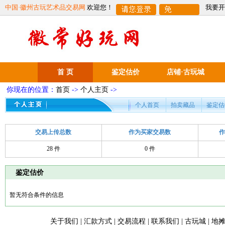
中国·徽州古玩艺术品交易网
欢迎您！
我要开
首 页
鉴定估价
店铺·古玩城
你现在的位置：
首页
->
个人主页
->
个人首页
拍卖藏品
鉴定估
交易上传总数
作为买家交易数
28 件
0 件
鉴定估价
暂无符合条件的信息
关于我们
|
汇款方式
|
交易流程
|
联系我们
|
古玩城
|
地