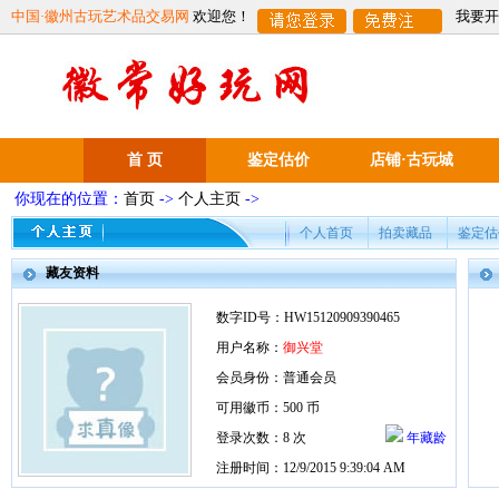
中国·徽州古玩艺术品交易网
欢迎您！
我要开
首 页
鉴定估价
店铺·古玩城
你现在的位置：
首页
->
个人主页
->
个人首页
拍卖藏品
鉴定估
藏友资料
数字ID号：HW15120909390465
用户名称：
御兴堂
会员身份：普通会员
可用徽币：500 币
登录次数：8 次
年藏龄
注册时间：12/9/2015 9:39:04 AM