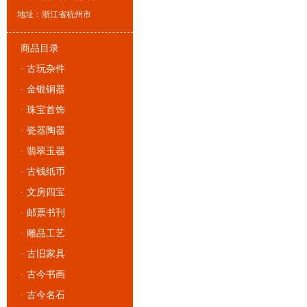
地址：浙江省杭州市
商品目录
·
古玩杂件
·
金银铜器
·
珠宝首饰
·
瓷器陶器
·
翡翠玉器
·
古钱纸币
·
文房四宝
·
邮票书刊
·
雕品工艺
·
古旧家具
·
古今书画
·
古今名石