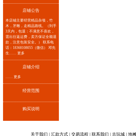
店铺公告
本店铺主要经营精品杂项，竹
木，牙雕，走精品路线。（到手
3天内，包退：不满意不喜欢，
需出往返运费，卖方保证全额退
款，注意包装安全。） 联系电
话：18368108055（微信） 邓先
生……
更多
店铺介绍
……
更多
经营范围
购买说明
关于我们
|
汇款方式
|
交易流程
|
联系我们
|
古玩城
|
地