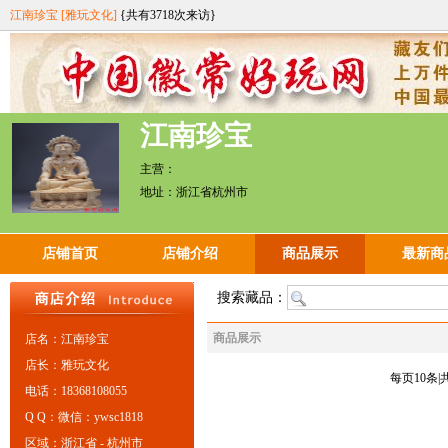
江南珍宝 [雅玩文化]
{共有
3718次来访}
江南珍宝
主营：
地址：浙江省杭州市
店铺首页
店铺介绍
商品展示
最新商
搜索藏品：
商品展示
店名：江南珍宝
店长：雅玩文化
每页10条|
电话：18368108055
Q Q：微信：ywsc1818
区域：浙江省 - 杭州市